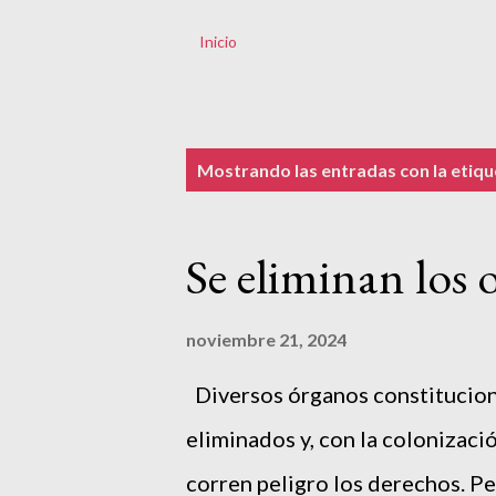
Inicio
E
Mostrando las entradas con la etiq
n
t
Se eliminan los
r
a
noviembre 21, 2024
d
a
Diversos órganos constitucion
s
eliminados y, con la colonizaci
corren peligro los derechos. Pe