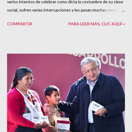
varios intentos de celebrar como dicta la costumbre de su clase
social, sufren varias interrupciones y les pasan muchas cosas
que impiden que tengan su banquete. Entre ellas, la
COMPARTIR
PARA LEER MÁS, CLIC AQUÍ »
intervención de un chofer que, ignorando las maneras de mesa
para bebe “correctamente”, se toma una copa de licor de un solo
trago, en vez de sorberla elegantemente de poco a poco. ¡Vaya
falta de educación! En una escena culminante, se abre el telón y
uno de los personajes admite que “no se sabe el texto” para
continuar con su elegante cena. Al verse descubiertos sus
intentos artificiales de continuar con la vida como si no pasara
nada, se queda sin saber qué hacer. La vida normal se
interrumpe. En resumen, la película retrata a una grupo de
burgueses que están concentrados en solamente en vivir bien y
de manera tranquila, intentando una y otra vez ignorar o suprimir
lo que l...