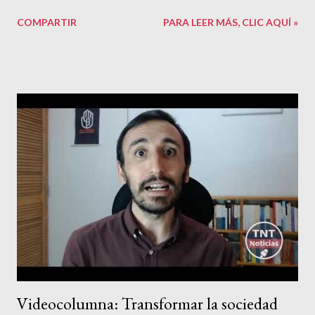
eterna). Los autores trazan el origen de la deuda de los países
COMPARTIR
PARA LEER MÁS, CLIC AQUÍ »
periféricos con el Fondo Monetario Internacional (FMI) y el
Banco Mundial (BM) a la especulación financiera: nos remite al
exceso de petrodólares de EE.UU. y la necesidad de colocar
este capital improductivo excedente y hacerlo rentable de
alguna forma. La forma que los países desarrollados encontraron
de 'deshacerse' de este dinero fue prestarlo a países pobres,
muchas veces con tasas de interés usurarias. No solo fueron el
FMI y el BM, decenas de bancos privados se montaron en la ola y
prestaron dinero también, bajo condiciones similares o incluso
peores. Se explica brevemente cómo funciona la balanza de
pagos de un país y las marcadas diferencias entre el sur (que
exporta rec...
Videocolumna: Transformar la sociedad