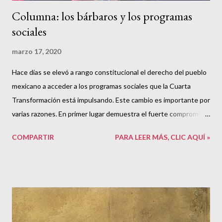
Columna: los bárbaros y los programas
sociales
marzo 17, 2020
Hace días se elevó a rango constitucional el derecho del pueblo
mexicano a acceder a los programas sociales que la Cuarta
Transformación está impulsando. Este cambio es importante por
varias razones. En primer lugar demuestra el fuerte compromiso
de la 4T de hacer lo que el presidente ha declarado una y otra
COMPARTIR
PARA LEER MÁS, CLIC AQUÍ »
vez: hacer imposible volver al régimen neoliberal de explotación
y pobreza. En resumen, es decir que el Estado de bienestar que
se conquiste durante este sexenio deberá estar garantizado
para quienes están viendo estos cambios ahora y para las
generaciones futuras. En segundo lugar habla de una obligación
política, ética y social del más alto nivel. Nuestra constitución