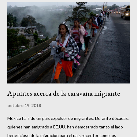
inaugura, siendo el primero de una línea ininterrumpida de
presidentes que estudiaron en universidades estadounidenses.
De La Madrid estudió en Harvard, al igual que Carlos Salinas.
Ernesto Zedillo, graduado en Yale, continuó por esa línea. Fox y
Calderón, diplomado y maestría en Harvard. Peña Nieto, el único
que no estudió en EE.UU. lo hizo en el Tecnológico de
Monterrey. No se distinguió mucho de sus predecesores. Todos
estos presidentes apostaron por la apertura comercial ...
Apuntes acerca de la caravana migrante
octubre 19, 2018
México ha sido un país expulsor de migrantes. Durante décadas,
quienes han emigrado a EE.UU. han demostrado tanto el lado
beneficioso de la migración para el país receptor como los