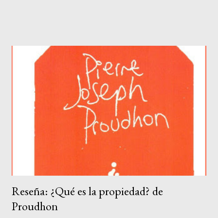
explicación más común. La otra escuela es la social, es decir, la
que ve a la persona como un ser envuelto en una compleja serie
de circunstancias sociales y económicas: la marginación, la
pobreza, la falta de un entorno familiar adecuado… Todas esas
cosas que rodean a una persona, la inducen a romper las reglas
más básicas de convivencia y cometer crímenes horrendos.
Ambas escuelas criminalísticas cojean de una pata: la psicológica
responsabiliza casi por completo al individuo. Busca, en las fallas
individuales o de carácter, explicar por qué era casi inevitable
que alguien cometiera un crimen. En su vertiente más peligrosa
esta explicación puede hacer pensar que hay crí...
Reseña: ¿Qué es la propiedad? de
Proudhon