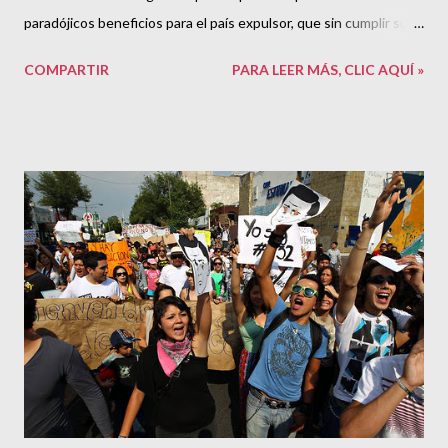
paradójicos beneficios para el país expulsor, que sin cumplir sus
obligaciones básicas con sus ciudadanos, recibe un premio en
COMPARTIR
PARA LEER MÁS, CLIC AQUÍ »
forma de millonarias remesas. La Caravana de migrantes
hondureños salió durante las primeras horas de la mañana de
este miércoles de la capital de Guatemala para continuar su viaje
rumbo a México. Foto: AP No hemos tenido que reflexionar más
que ocasionalmente acerca de México y sus responsabilidades
frente al fenómeno de todos los mexicanos que viven en EE.UU.
Cuando un presidente estadounidense tiene una postura de
migración dura, a veces ni siquiera sucita una discusión. Ese fue
el caso con el récord de deportaciones de Obama. Ahora, Trump
solo causó enojo e indignación cuando ofendió el orgullo
nacional y lejos de sucitar una conversación nacional acerca de
migración, colum...