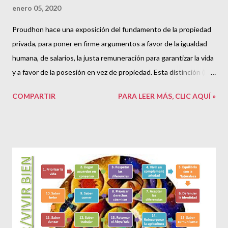
enero 05, 2020
Proudhon hace una exposición del fundamento de la propiedad
privada, para poner en firme argumentos a favor de la igualdad
humana, de salarios, la justa remuneración para garantizar la vida
y a favor de la posesión en vez de propiedad. Esta distinción (la
legal entre posesión y propiedad ) está al centro de casi toda su
COMPARTIR
PARA LEER MÁS, CLIC AQUÍ »
exposición. Procurando resolver preguntas económicas básicas
como "¿cuántos clavos vale un zapato?" prefigura el concepto
marxista de 'plusvalía'. Describe casi todo de manera clara incluso
para quienes no tienen nociones formales de economía política y
explica las rentas desde su nacimiento, explicando el albinagio
feudal. De corte utopista (véase Fourier y el falansterio ), este
escrito tiene bastante confianza en el avance infalible del
progreso humano, que 180 años después y con varios
retrocesos considerables a cuestas puede sonar algo extraño.