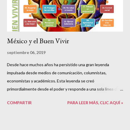
El escrito es crítico específicamente con ese socialismo, pero
por sus métodos, no por su bús...
México y el Buen Vivir
septiembre 06, 2019
Desde hace muchos años ha persistido una gran leyenda
impulsada desde medios de comunicación, columnistas,
economistas y académicos. Esta leyenda se creó
primordialmente desde el poder y responde a una sola línea de
pensamiento. Dice más o menos así: “ México necesita
COMPARTIR
PARA LEER MÁS, CLIC AQUÍ »
crecimiento económico. Nuestras tasas de crecimiento son
mediocres, malas. México necesita ser más abierto al mundo, ser
más competitivo. ” Ubiquemos en el tiempo esta leyenda: nació
y tomó fuerza entre 1980 a 2012. Miguel de la Madrid la