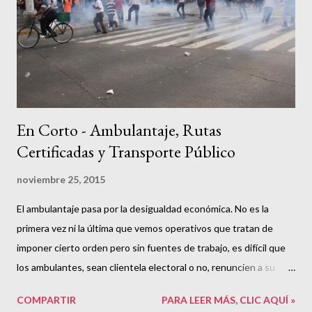
“mesas”, los grupos de trabajo temáticos y maleables que
servirían de contenedor para las habilidades e intereses de
quienes estábamos ahí – la primera división del trabajo político
de forma funcional y de ...
En Corto - Ambulantaje, Rutas
Certificadas y Transporte Público
noviembre 25, 2015
El ambulantaje pasa por la desigualdad económica. No es la
primera vez ni la última que vemos operativos que tratan de
imponer cierto orden pero sin fuentes de trabajo, es difícil que
los ambulantes, sean clientela electoral o no, renuncien a su
fuente de ingreso. No ha habido una conexión con los
COMPARTIR
PARA LEER MÁS, CLIC AQUÍ »
habitantes del centro de Guadalajara. Seguramente habrá algo