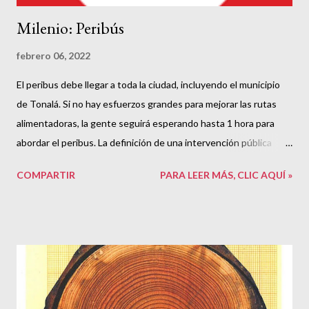
Milenio: Peribús
febrero 06, 2022
El peribus debe llegar a toda la ciudad, incluyendo el municipio
de Tonalá. Si no hay esfuerzos grandes para mejorar las rutas
alimentadoras, la gente seguirá esperando hasta 1 hora para
abordar el peribus. La definición de una intervención pública
exitosa es mejorar el problema que ataca, no empeorarlo. En
COMPARTIR
PARA LEER MÁS, CLIC AQUÍ »
este sentido, el peribus mejora unas cosas a costa de empeorar
otras. Como antiguo usuario del 380 puedo decir que el peribus
era necesario, pero también que es inaceptable que, para
algunos, la alternativa sea igual o peor que el infame 380.
https://www.milenio.com/opinion/editoriales/debate-
generacional-jalisco/mi-macro-periferico-analisis-de-
representantes-de-partidos