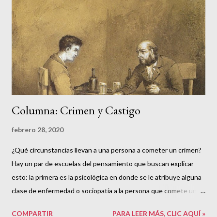
durante mucho tiempo fue letra muerta. Se busca transformarla
poco a poco en la fuente de exigencia del bienestar para las
poblaciones más vulnerables. Antes de este cambio de régimen
se construyó un sistema muy complejo para garantizar derechos
humanos de última generación nuevecitos de paquete. Este
sistema a...
Columna: Crimen y Castigo
febrero 28, 2020
¿Qué circunstancias llevan a una persona a cometer un crimen?
Hay un par de escuelas del pensamiento que buscan explicar
esto: la primera es la psicológica en donde se le atribuye alguna
clase de enfermedad o sociopatía a la persona que comete un
crimen. En los asesinatos más brutales, esta es muchas veces la
COMPARTIR
PARA LEER MÁS, CLIC AQUÍ »