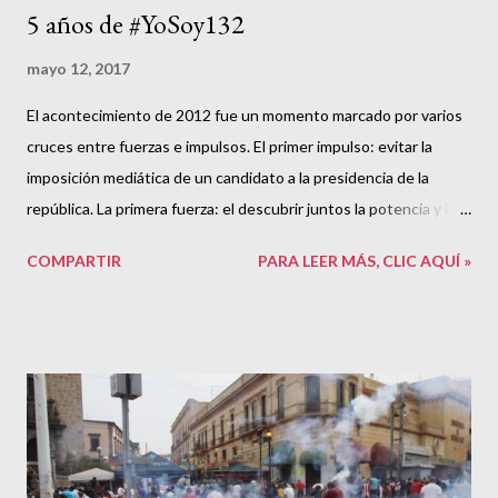
5 años de #YoSoy132
mayo 12, 2017
El acontecimiento de 2012 fue un momento marcado por varios
cruces entre fuerzas e impulsos. El primer impulso: evitar la
imposición mediática de un candidato a la presidencia de la
república. La primera fuerza: el descubrir juntos la potencia y los
límites de la organización del descontento. Yo llegué a las
COMPARTIR
PARA LEER MÁS, CLIC AQUÍ »
asambleas de #YoSoy132 de Guadalajara en el Parque Rojo por
la invitación de un compañero de trabajo que estudiaba Ciencias
Políticas en la Universidad de Guadalajara. Lo primero con lo que
me encontré fue un grupo enorme de gente. Yo llegué a esas
asambleas cuando el hashtag ya había tomado fuerza.
Reconozco que lo vi en Twitter pero jamás leí qué contenía.
Aunque no fui partícipe del principio del principio, en las
asambleas en las que estuve se formaron la mayoría de las