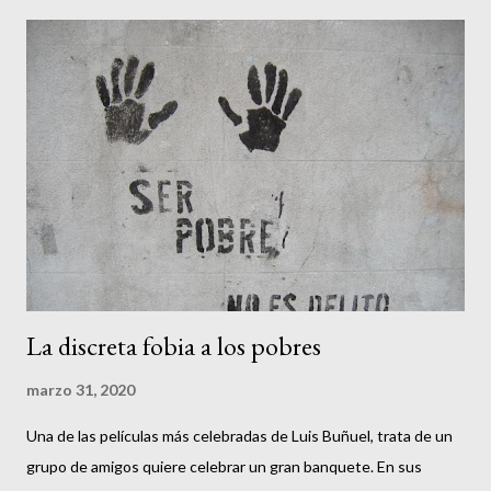
compañero Eduardo Enrique Aguilar , me permito escribir lo
siguiente. Esta relación de producción, nos remite a la figura
legal de la propiedad y la propiedad privada. Inserta en las
relaciones de producción respecto de los bienes de capital, ésta
crea una relación de subordinación. Por eso, como apunta el
compañero Eduardo , lo que debemos de hacer es poner el ojo
en aquellas formas de organización de la vida económica que han
pasado al olvido o han sido relegadas por la empresa capitalista,
que sim...
La discreta fobia a los pobres
marzo 31, 2020
Una de las películas más celebradas de Luis Buñuel, trata de un
grupo de amigos quiere celebrar un gran banquete. En sus