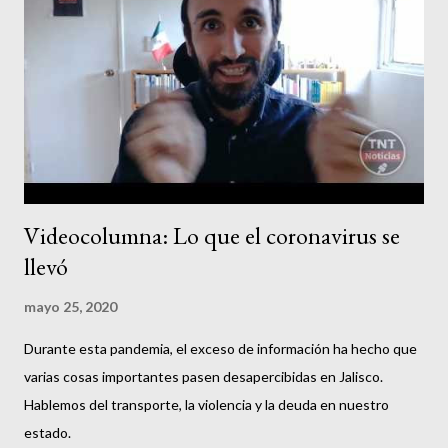
La demanda social es clara: transporte público gratuito para
estudiantes y 3era edad, junto con más unidades de emergencia
para combatir las filas en horas pico. Cualquier otra cosa será
recordada como negligencia criminal, porque para el pueblo hay
filas y máquinas ladronas de dinero y para el gobierno c...
Videocolumna: Lo que el coronavirus se
llevó
mayo 25, 2020
Durante esta pandemia, el exceso de información ha hecho que
varias cosas importantes pasen desapercibidas en Jalisco.
Hablemos del transporte, la violencia y la deuda en nuestro
estado.