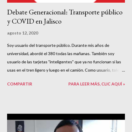
Debate Generacional: Transporte público
y COVID en Jalisco
agosto 12, 2020
Soy usuario del transporte público. Durante mis años de
universidad, abordé el 380 todas las mañanas. También soy
usuario de las tarjetas "inteligentes" que ya no funcionan si las
usas en el tren ligero y luego en el camión. Como usuario, toleré
aglomeraciones y subidas de precio mientras protesté y me
COMPARTIR
PARA LEER MÁS, CLIC AQUÍ »
organicé varias veces para impedir que un servicio público que
está secuestrado subiera de precio. También, aprendí en el
camino de la explotación laboral a choferes y la corrupción
detrás de las concesiones. Sucesivos gobiernos, como el actual
y el anterior, se han pasado la bolita de la tarifa y ahora, ponen en
riesgo la salud de la gente por las aglomeraciones y el COVID19.