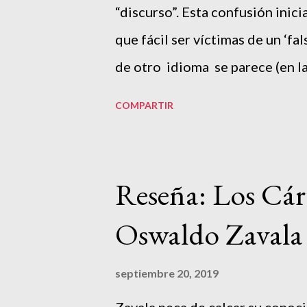
“discurso”. Esta confusión inici
sigue operando. Quie...
que fácil ser víctimas de un ‘f
de otro idioma se parece (en la
palabra de la lengua materna , 
COMPARTIR
segunda, es que quienes comete
sus referencias culturales de 
Quienes están presos de ese ex
Reseña: Los Cárt
teorías anglosajonas, existe un
Oswaldo Zavala
nombrar lo que se busca. En una
define ampliamente qué es el “
septiembre 20, 2019
poder, el discurso es la estruct
Zavala peca de calcar su conoci