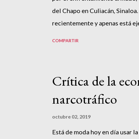
México para cambiar el curso de 
del Chapo en Culiacán, Sinaloa
recientemente y apenas está e
patrullajes en conjunto con poli
COMPARTIR
un patrullaje o de un operativ
armados que han crecido por ac
estatales anteriores en Sinalo
Crítica de la ec
hacer una masacre en una unida
narcotráfico
militares. Exigían la "liberaci
seguridad decidieron liberarlo
octubre 02, 2019
sangre. Esto tiene varios signif
Está de moda hoy en día usar la 
de "objetivos prioritarios" fall