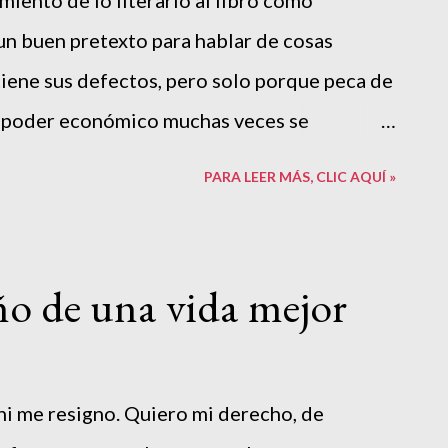
tos de una sociedad y que condiciona lo que
un buen pretexto para hablar de cosas
 tiene sus defectos, pero solo porque peca de
el poder económico muchas veces se
s ilegales y otras aparentemente legales,
PARA LEER MÁS, CLIC AQUÍ »
s. Con ello, adquieren y ejercen control de
spositivo del discurso inventado para
 político y social. Ha sido tan efectivo, que
ño de una vida mejor
ron a usarlo aunque ese término nació el
drogas es también una explicación falsa y
 gente en la superficie, sin hacerse
ni me resigno. Quiero mi derecho, de
é y cómo el Estado usa el crímen como