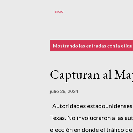
Inicio
E
Mostrando las entradas con la etiq
n
t
Capturan al Ma
r
a
julio 28, 2024
d
a
Autoridades estadounidenses 
s
Texas. No involucraron a las a
elección en donde el tráfico de f