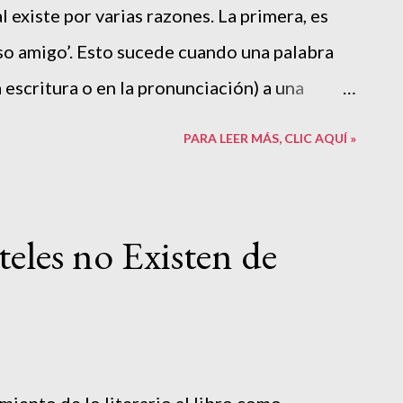
al existe por varias razones. La primera, es
also amigo’. Esto sucede cuando una palabra
 escritura o en la pronunciación) a una
pero tiene un significado diferente. La
PARA LEER MÁS, CLIC AQUÍ »
n este pecado lingüístico lo hacen porque
este fenómeno vienen del mundo anglosajón.
tranjerismo merecen saber que, lejos de las
eles no Existen de
a palabra perfectamente bien definida para
 obra breve ( tiene apenas 88 páginas ) se
discurso”. Es un mecanismo legitimador del
ura invisible que corre por debajo de las
miento de lo literario al libro como