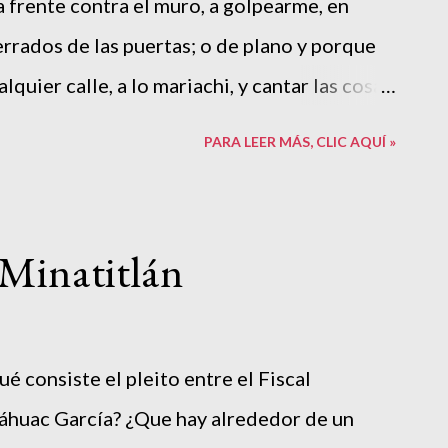
frente contra el muro, a golpearme, en
 ilegales y extralegales. Los gringos tienen
errados de las puertas; o de plano y porque
rorismo, nosotro...
alquier calle, a lo mariachi, y cantar las cosas
Nuño en “ Fuego de Pobres ” Normalmente,
PARA LEER MÁS, CLIC AQUÍ »
 para que los proverbiales jóvenes mexicanos
e unan al también proverbial crimen
des razones. La primera, la aplastante falta
 Minatitlán
l vacío por la falta de una brújula moral que
 actos de los que ya todos tenemos noticia
rara vez se habla del mundo intermedio en
é consiste el pleito entre el Fiscal
es, encarnadas de muy distintas maneras.
áhuac García? ¿Que hay alrededor de un
istribuidor al menudeo de narcóticos hasta