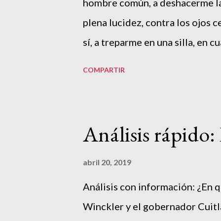
hombre común, a deshacerme la 
pretexto para ejecutar acciones
plena lucidez, contra los ojos c
la guerra perpetua contra el ter
sí, a treparme en una silla, en cu
que me placen. Rubén Bonifaz 
COMPARTIR
cuando se habla de las razones
no sean gente ‘de provecho’ y s
organizado, se barajan dos gran
Análisis rápido:
de oportunidades. La segunda, e
los lleva a cometer los atroces
abril 20, 2019
desde hace años. Sin embargo, 
Análisis con información: ¿En qu
donde conviven estas dos razon
Winckler y el gobernador Cuitl
Esto, relativo al más humilde d